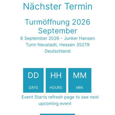
Nächster Termin
Turmöffnung 2026
September
6 September 2026
-
Junker Hansen
Turm Neustadt, Hessen 35279
Deutschland
2419168
DD
HH
MM
DAYS
HOURS
MIN
Event Starts refresh page to see next
upcoming event