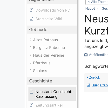
< Alle Them
Haupt
Ges
Downloads von PDF
Neus
Startseite Wiki
Kurz
Gebäude
Altes Rathaus
Tut uns leid
angezeigt w
Burgsitz Rabenau
Veröffentlic
Haus der Vereine
Pfarrhaus
Schlagwörte
Schloss
Zurück
Geschichte
Burgsitz vo
Neustadt Geschichte
Kurzfassung
Zeitungsartikel