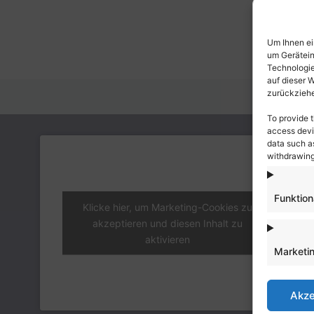
Um Ihnen ei
um Gerätein
Technologie
auf dieser 
zurückziehe
To provide 
access devi
data such as
withdrawing
Funktion
Klicke hier, um Marketing-Cookies zu
akzeptieren und diesen Inhalt zu
aktivieren
Marketi
Akze