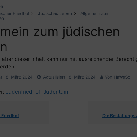
en
ischer Friedhof
Jüdisches Leben
Allgemein zum
en
emein zum jüdischen
en
, aber dieser Inhalt kann nur mit ausreichender Berecht
erden.
ht
18. März 2024
Aktualisiert
18. März 2024
Von
HaWeSo
r:
Judenfriedhof
Judentum
 Friedhof
Die Bestattung