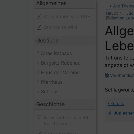
Allgemeines
< Alle Them
Haupt
Jüd
Downloads von PDF
jüdischen Leb
Allg
Startseite Wiki
Gebäude
Leb
Altes Rathaus
Tut uns leid
Burgsitz Rabenau
angezeigt w
Haus der Vereine
Veröffentlic
Pfarrhaus
Schlagwörte
Schloss
Zurück
Geschichte
Jüdischer
Neustadt Geschichte
Kurzfassung