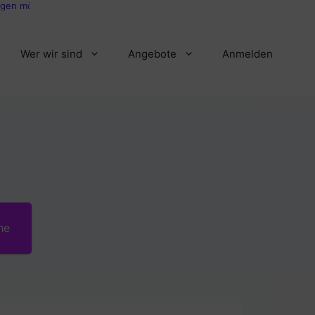
 möglich per Mail an info@neustadtguides.de
Wer wir sind
Angebote
Anmelden
he