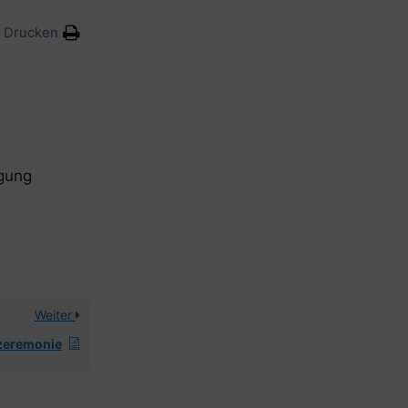
Drucken
igung
Weiter
szeremonie