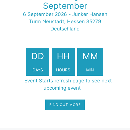
September
6 September 2026
-
Junker Hansen
Turm Neustadt, Hessen 35279
Deutschland
2590055
DD
HH
MM
DAYS
HOURS
MIN
Event Starts refresh page to see next
upcoming event
FIND OUT MORE