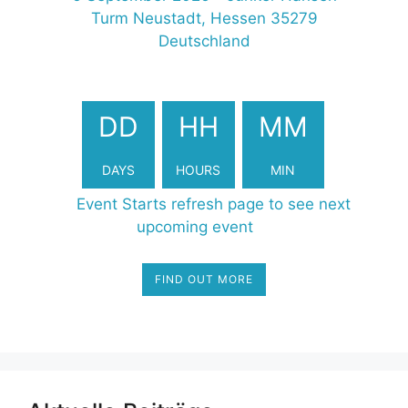
Turm Neustadt, Hessen 35279
Deutschland
2615401
DD
HH
MM
DAYS
HOURS
MIN
Event Starts refresh page to see next
upcoming event
FIND OUT MORE