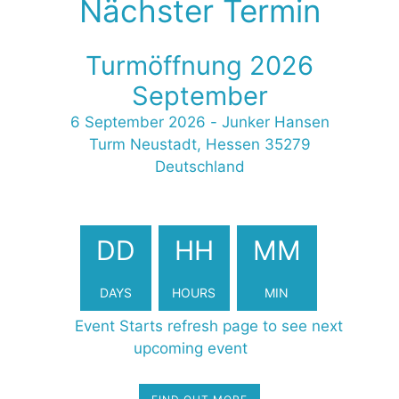
Nächster Termin
Turmöffnung 2026
September
6 September 2026
-
Junker Hansen
Turm Neustadt, Hessen 35279
Deutschland
2413038
DD
HH
MM
DAYS
HOURS
MIN
Event Starts refresh page to see next
upcoming event